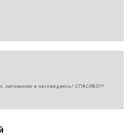
рю, запоминаю и наслаждаюсь! СПАСИБО!!!
й