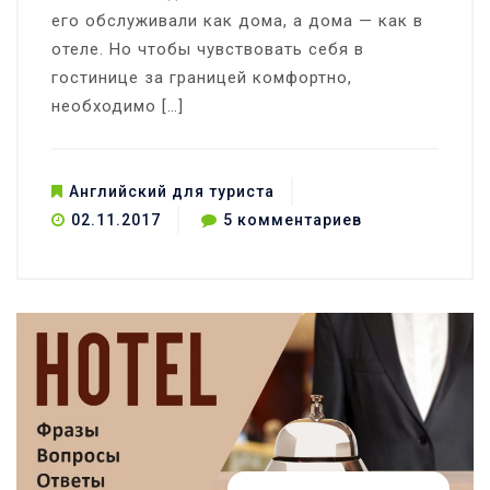
его обслуживали как дома, а дома — как в
отеле. Но чтобы чувствовать себя в
гостинице за границей комфортно,
необходимо […]
Английский для туриста
к
02.11.2017
5 комментариев
записи
Английский
в
гостинице,
смотреть
обязательно!
(Часть
2)