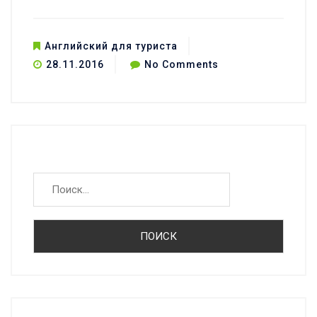
Английский для туриста
on
28.11.2016
No Comments
Английский
для
ресторана.
Блюда
Найти:
на
английском,
фразы
для
официантов