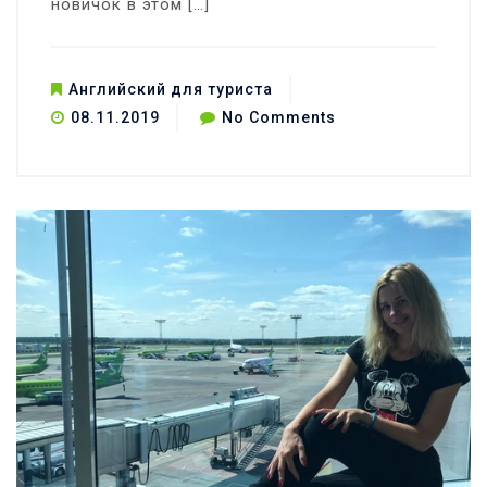
новичок в этом […]
Английский для туриста
on
08.11.2019
No Comments
5
лайфхаков
для
путешественнико