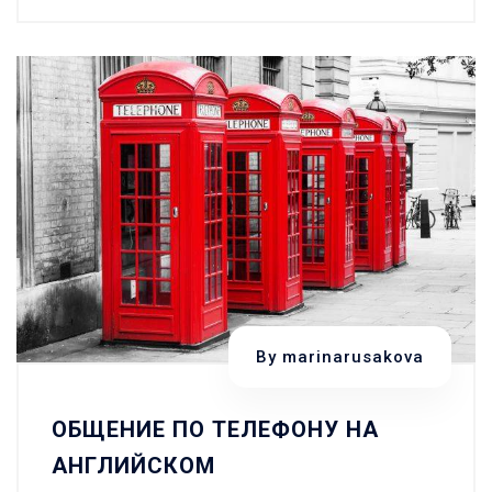
В
гостинице
за
границей
—
путешествие
без
переводчика
By
marinarusakova
ОБЩЕНИЕ ПО ТЕЛЕФОНУ НА
АНГЛИЙСКОМ