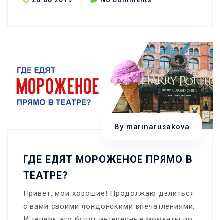
20.08.2019
No Comments
Слова
и
выражения
—
At
the
airport
(part
1)
By
marinarusakova
ГДЕ ЕДЯТ МОРОЖЕНОЕ ПРЯМО В
ТЕАТРЕ?
Привет, мои хорошие! Продолжаю делиться
с вами своими лондонскими впечатлениями.
И теперь это будут интересные моменты по