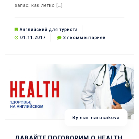
запас; как легко […]
Английский для туриста
к
01.11.2017
37 комментариев
записи
Английский
для
туриста
—
базовые
фразы
By
marinarusakova
ДАВАЙТЕ ПОГОВОРИМ О HEALTH