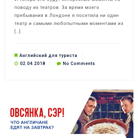
поводу их театров. За время моего
пребывания в Лондоне я посетила ни один
театр и самыми любопытными моментами из
[…]
Английский для туриста
on
02.04.2018
No Comments
Где
едят
мороженое
прямо
в
театре?