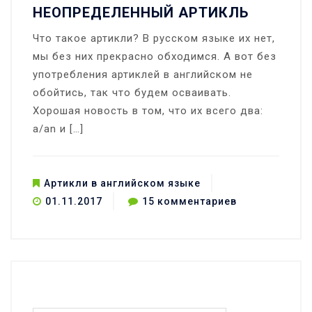
НЕОПРЕДЕЛЕННЫЙ АРТИКЛЬ
Что такое артикли? В русском языке их нет,
мы без них прекрасно обходимся. А вот без
употребления артиклей в английском не
обойтись, так что будем осваивать.
Хорошая новость в том, что их всего два:
a/an и […]
Артикли в английском языке
к
01.11.2017
15 комментариев
записи
Употребление
артиклей
в
Найти:
английском:
неопределен