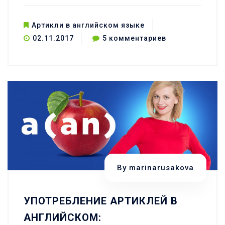
Артикли в английском языке
к
02.11.2017
5 комментариев
записи
Английский
язык
—
артикль
the.
Когда
он
нужен?
By
marinarusakova
УПОТРЕБЛЕНИЕ АРТИКЛЕЙ В
АНГЛИЙСКОМ: