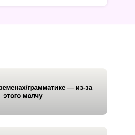
ременах/грамматике
— из-за
этого молчу