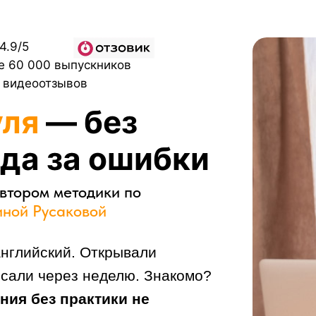
4.9/5
е 60 000 выпускников
+ видеоотзывов
уля
— без
да за ошибки
втором методики по
ной Русаковой
нглийский. Открывали
осали через неделю. Знакомо?
ния без практики не