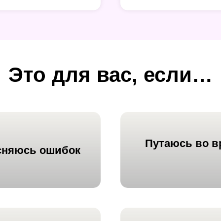
Это для вас, если…
Путаюсь во
в
есняюсь ошибок