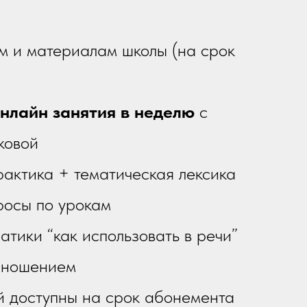
ам и материалам школы (на срок
онлайн занятия в неделю
с
ковой
рактика + тематическая лексика
росы по урокам
тики “как использовать в речи”
зношением
й доступны на срок абонемента