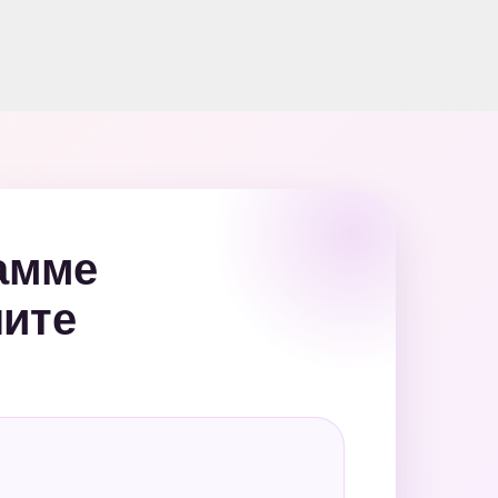
рамме
чите