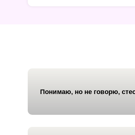
Понимаю, но
не говорю
, ст