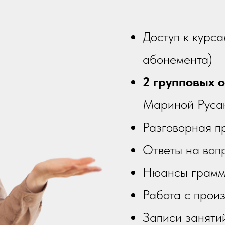
Доступ к курс
абонемента)
2 групповых 
Мариной Руса
Разговорная п
Ответы на воп
Нюансы грамма
Работа с прои
Записи заняти